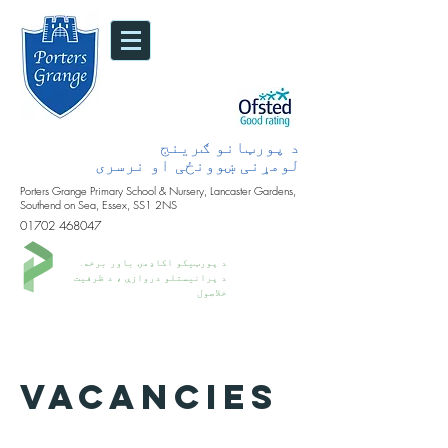
د پورټانو ګرینج
لومړنی ښوونځی او نرسری
Porters Grange Primary School & Nursery, Lancaster Gardens,
Southend on Sea, Essex, SS1 2NS
01702 468047
د پورټیکو اکاډمۍ باور برخه.
د پرانیستلو دروازې ، د ظرفیت
خلاصول
Vacancies