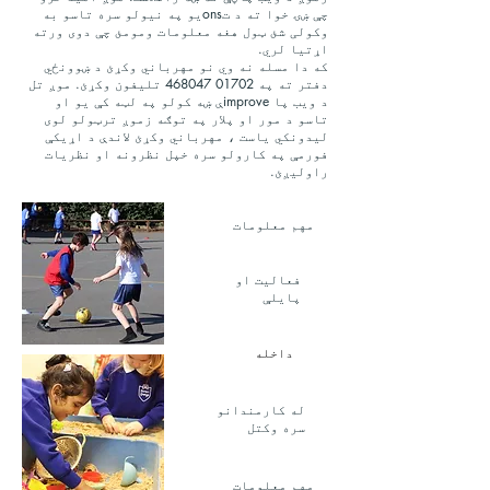
چې ښۍ خوا ته د تonsیو په نیولو سره تاسو به
وکولی شئ ټول هغه معلومات ومومئ چې دوی ورته
اړتیا لري.
که دا مسله نه وي نو مهرباني وکړئ د ښوونځي
دفتر ته په
01702 468047
تلیفون وکړئ. موږ تل
د ویب پا improveې ښه کولو په لټه کې یو او
تاسو د مور او پلار په توګه زموږ ترټولو لوی
لیدونکي یاست ، مهرباني وکړئ لاندې د اړیکې
فورمې په کارولو سره خپل نظرونه او نظریات
راولیږئ.
مهم معلومات
فعالیت او
پایلې
داخله
له کارمندانو
سره وکتل
مهم معلومات