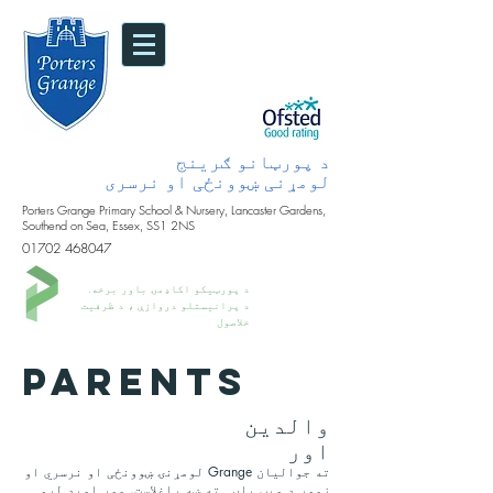
د پورټانو ګرینج
لومړنی ښوونځی او نرسری
Porters Grange Primary School & Nursery, Lancaster Gardens,
Southend on Sea, Essex, SS1 2NS
01702 468047
د پورټیکو اکاډمۍ باور برخه.
د پرانیستلو دروازې ، د ظرفیت
خلاصول
PARENTS
والدین
اور
ته جواليان Grange لومړنۍ ښوونځی او نرسري او
زموږ د ويب پاڼې ته ښه راغلاست. موږ امید لرو