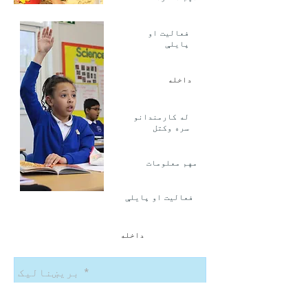
فعالیت او
پایلې
داخله
له کارمندانو
سره وکتل
مهم معلومات
فعالیت او پایلې
داخله