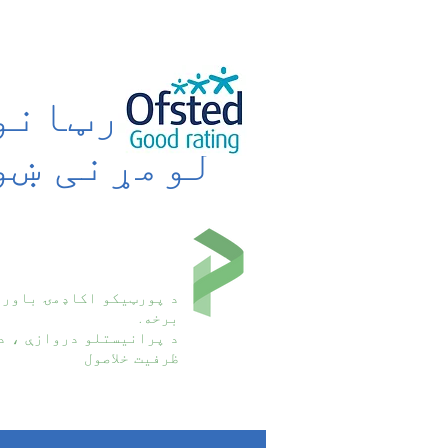
د پورټانو
لومړنی ښو
د پورټیکو اکاډمۍ باور
برخه.
د پرانیستلو دروازې ، د
ظرفیت خلاصول