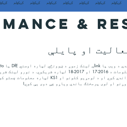
کریکولم
کریکولم
کریکولم
کریکولم
کریکولم
کریکولم
کریکولم
کریکول
MANCE & RE
عالیت او پایلې
وړاندې کوي او د لومړیو کلونو او KS1 لپ
وړنو او لوی پرمختګ باندې ویاړو چې دوی یې کوي!