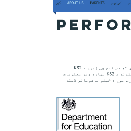
م
کریکولم
PARENTS
ABOUT US
کور
PERFOR
لاندې د ویب پا linkې لینک زموږ د ښوونځي لپاره اوسني DfE پا toې ته دی کوم چې زموږ د KS2
معلومات د 2016-17 او 2017-18 لپاره شریکوي. د نورو لینک شریکونه د KS2 لپاره ډیر معلومات
اره معلومات چمتو کوي. موږ د خپلو ماشومانو لاسته