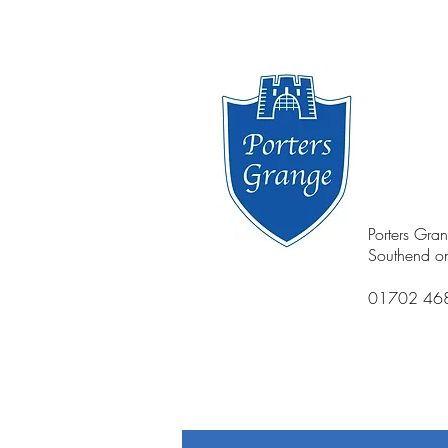
Porters Gra
Southend o
01702 46