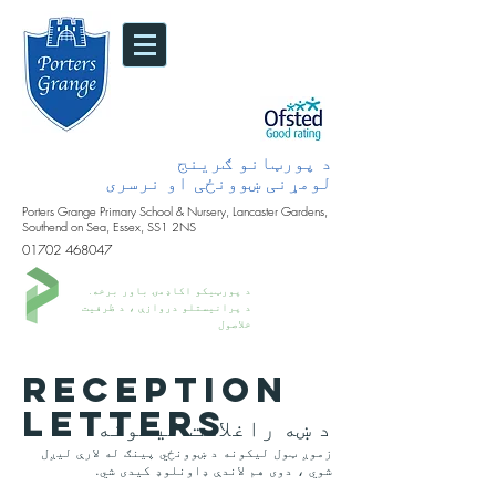
د پورټانو ګرینج
لومړنی ښوونځی او نرسری
Porters Grange Primary School & Nursery, Lancaster Gardens,
Southend on Sea, Essex, SS1 2NS
01702 468047
د پورټیکو اکاډمۍ باور برخه.
د پرانیستلو دروازې ، د ظرفیت
خلاصول
RECEPTION
LETTERS
د ښه راغلاست لیکونه
زموږ ټول لیکونه د ښوونځي پینګ له لارې لیږل
شوي ، دوی هم لاندې ډاونلوډ کیدی شي.