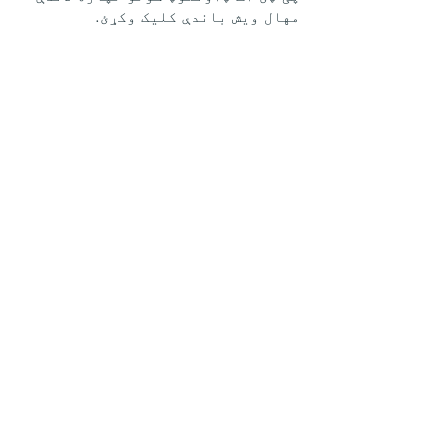
مهال ویش باندې کلیک وکړئ.