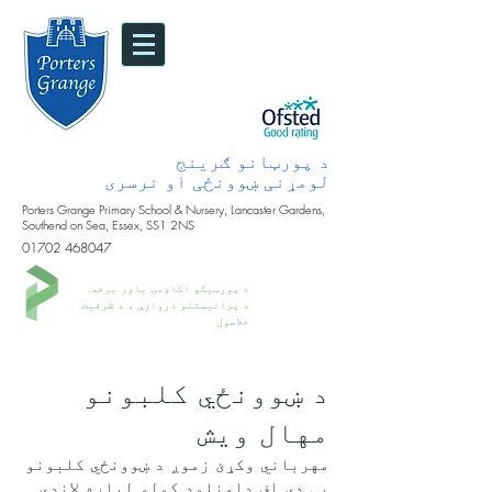
د پورټانو ګرینج
لومړنی ښوونځی او نرسری
Porters Grange Primary School & Nursery, Lancaster Gardens,
Southend on Sea, Essex, SS1 2NS
01702 468047
د پورټیکو اکاډمۍ باور برخه.
د پرانیستلو دروازې ، د ظرفیت
خلاصول
د ښوونځي کلبونو
مهال ویش
مهرباني وکړئ زموږ د ښوونځي کلبونو
پی ډی اف ډاونلوډ کولو لپاره لاندې